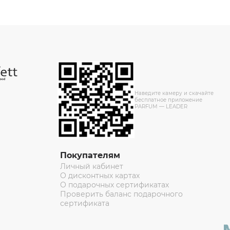
Наведите камеру и скачайте
бесплатное приложение
PARFUM — LEADER
Покупателям
Личный кабинет
О дисконтных картах
О подарочных сертификатах
Проверить баланс подарочного
сертификата