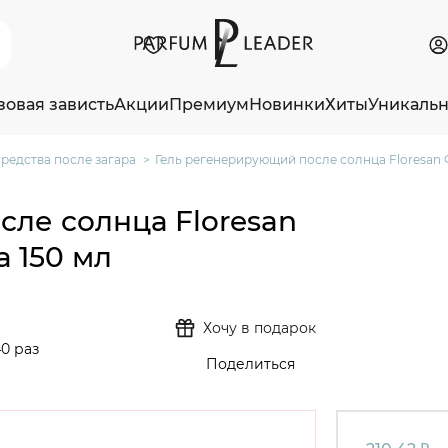
зовая зависть
Акции
Премиум
Новинки
Хиты
Уникаль
редства после загара
Гель регенерирующий после солнца Floresan 
ле солнца Floresan
 150 мл
Хочу в подарок
0 раз
Поделиться