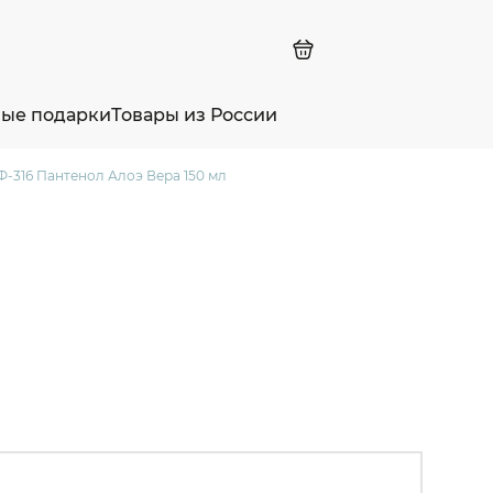
ные подарки
Товары из России
Ф-316 Пантенол Алоэ Вера 150 мл