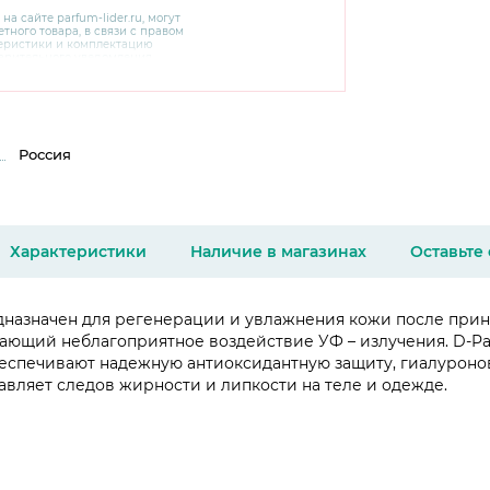
 на сайте
parfum-lider
.ru, могут
тного товара, в связи с правом
теристики и комплектацию
варительного уведомления.
чняйте характеристики,
сайте производителя, а также у
Россия
Характеристики
Наличие в магазинах
Оставьте
дназначен для регенерации и увлажнения кожи после прин
ающий неблагоприятное воздействие УФ – излучения. D-Pa
обеспечивают надежную антиоксидантную защиту, гиалуроно
тавляет следов жирности и липкости на теле и одежде.