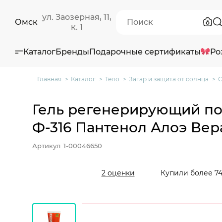
ул. Заозерная, 11,
Омск
к. 1
Каталог
Бренды
Подарочные сертификаты
Ро
Главная
Каталог
Тело
Загар и защита от солнца
С
Гель регенерирующий пос
Ф-316 Пантенол Алоэ Вера
Артикул
1-00046650
Купили более 74
2 оценки