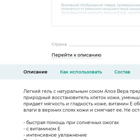
Внимание! Изображения товара, приведенные
отличаться от реального внешнего вида конкре
производителя изменять внешний вид, харак
товара, не ухудшающие его качеств, без пред
В случае любых сомнений перед покупкой уто
комплектацию и внешний вид на официальном 
консультантов по номеру 8 800 200 78 80.
Страна
Перейти к описанию
Описание
Как использовать
Состав
Легкий гель с натуральным соком Алоэ Вера пре
природный восстановитель клеток кожи, уменьш
придает мягкость и гладкость коже, витамин Е 
влаги в верхних слоях кожи и смягчает ее. Не ос
- быстрая помощь при солнечных ожогах
- с витамином Е
- интенсивное увлажнение