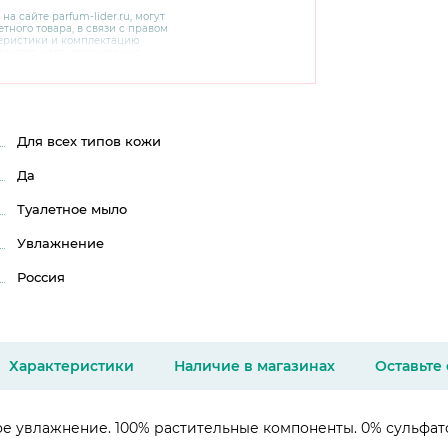
 на сайте
parfum-lider
.ru, могут
тного товара, в связи с правом
теристики и комплектацию
варительного уведомления.
чняйте характеристики,
сайте производителя, а также у
Для всех типов кожи
Да
Туалетное мыло
Увлажнение
Россия
Характеристики
Наличие в магазинах
Оставьте
увлажнение. 100% растительные компоненты. 0% сульфатов