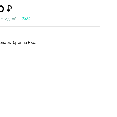
0 ₽
 скидкой —
34%
овары бренда Exxe