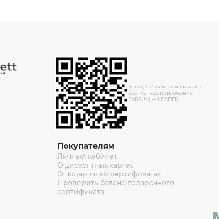
Наведите камеру и скачайте
бесплатное приложение
PARFUM — LEADER
Покупателям
Личный кабинет
О дисконтных картах
О подарочных сертификатах
Проверить баланс подарочного
сертификата