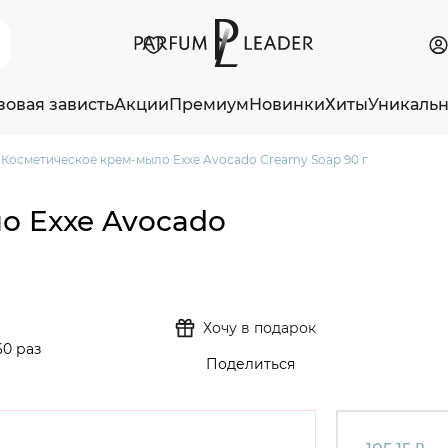
зовая зависть
Акции
Премиум
Новинки
Хиты
Уникаль
Косметическое крем-мыло Exxe Avocado Creamy Soap 90 г
о Exxe Avocado
Хочу в подарок
0 раз
Поделиться