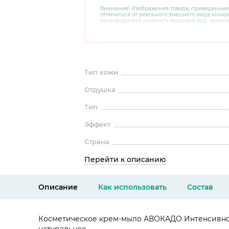
Внимание! Изображения товара, приведенные
отличаться от реального внешнего вида конкре
производителя изменять внешний вид, харак
товара, не ухудшающие его качеств, без пред
В случае любых сомнений перед покупкой уто
комплектацию и внешний вид на официальном 
консультантов по номеру 8 800 200 78 80.
Тип кожи
Отдушка
Тип
Эффект
Страна
Перейти к описанию
Описание
Как использовать
Состав
Косметическое крем-мыло АВОКАДО Интенсивное 