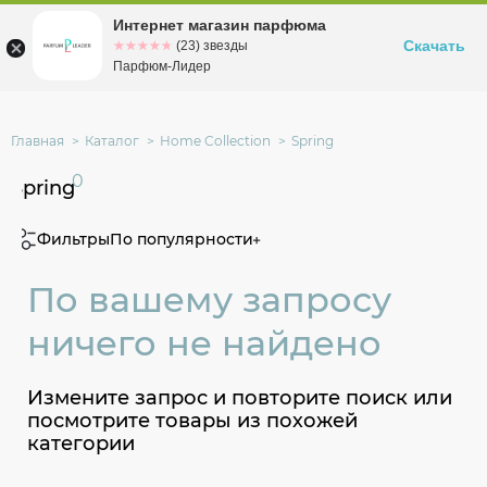
Интернет магазин парфюма
Омск
ул. Заозерная, 11, к. 1
Скачать
☆☆☆☆☆
★★★★★
(23) звезды
Парфюм-Лидер
Главная
Каталог
Home Collection
Spring
0
Spring
Фильтры
По популярности
По вашему запросу
ничего не найдено
Измените запрос и повторите поиск или
посмотрите товары из похожей
категории