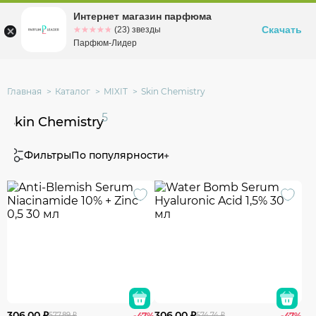
Интернет магазин парфюма
Омск
ул. Заозерная, 11, к. 1
Скачать
☆☆☆☆☆
★★★★★
(23) звезды
Парфюм-Лидер
Главная
Каталог
MIXIT
Skin Chemistry
5
Skin Chemistry
Фильтры
По популярности
306.00 ₽
306.00 ₽
577.89 ₽
-47%
574.74 ₽
-47%