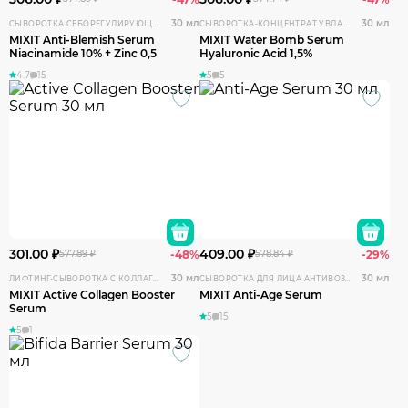
30 мл
30 мл
СЫВОРОТКА СЕБОРЕГУЛИРУЮЩАЯ С НИАЦИНАМИДОМ
СЫВОРОТКА-КОНЦЕНТРАТ УВЛАЖНЯЮЩАЯ С ГИАЛУРОНОВОЙ КИСЛОТОЙ
MIXIT Anti-Blemish Serum
MIXIT Water Bomb Serum
Niacinamide 10% + Zinc 0,5
Hyaluronic Acid 1,5%
4.7
15
5
5
301.00 ₽
409.00 ₽
577.89 ₽
-48%
578.84 ₽
-29%
30 мл
30 мл
ЛИФТИНГ-СЫВОРОТКА С КОЛЛАГЕНОМ
СЫВОРОТКА ДЛЯ ЛИЦА АНТИВОЗРАСТНАЯ С ПЕПТИДАМИ МЕДИ И ГИАЛУРОНОВОЙ КИСЛОТОЙ
MIXIT Active Collagen Booster
MIXIT Anti-Age Serum
Serum
5
15
5
1