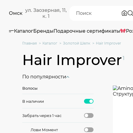
ул. Заозерная, 11,
Омск
к. 1
Каталог
Бренды
Подарочные сертификаты
Ро
Главная
Каталог
Золотой Шелк
Hair Improver
Hair Improver
1
По популярности
Волосы
В наличии
Забрать через 1 час
Лови Момент