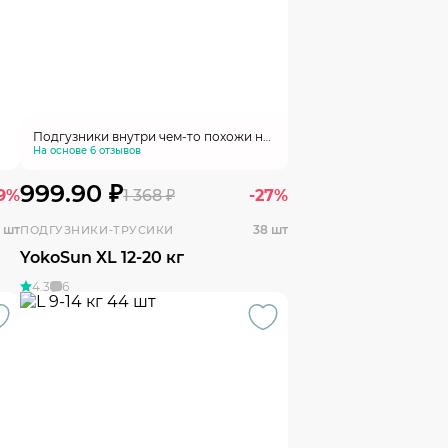
Подгузники внутри чем-то похожи на
памперс премиум кеа. Для нас они
На основе 6 отзывов
одни из лучших. Ничего не преет.
Также ничего не протекает.
999.90 ₽
29%
1 368 ₽
-27%
0 шт
38 шт
ПОДГУЗНИКИ-ТРУСИКИ
YokoSun XL 12-20 кг
4.3
6