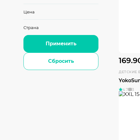
Цена
Страна
Применить
169.9
Сбросить
ДЕТСКИЕ 
YokoSu
4.7
3