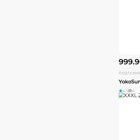
999.9
ПОДГУЗН
YokoSun
4.5
4