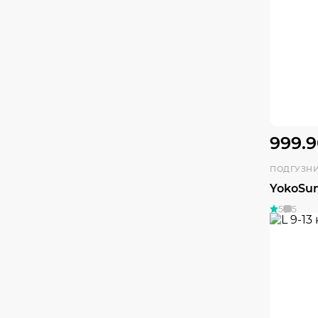
999.9
ПОДГУЗН
YokoSun
5
5