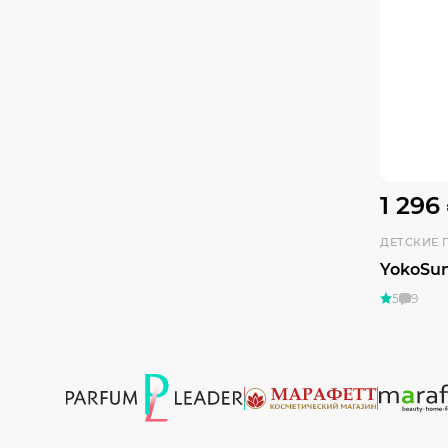
1 296
ДЕТСКИЕ 
YokoSun 
5
9