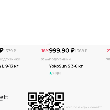
 ₽
999.90 ₽
1 579 ₽
-18%
1 368 ₽
-
50 шт
70
ПОДГУЗНИКИ
ПОДГУЗНИКИ
L 9-13 кг
YokoSun S 3-6 кг
3.8
8
Наведите камеру и скачайте