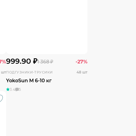
999.90 ₽
27%
1 368 ₽
-27%
 шт
48 шт
ПОДГУЗНИКИ-ТРУСИКИ
YokoSun М 6-10 кг
3.4
5