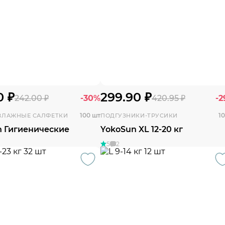
0 ₽
299.90 ₽
242.00 ₽
-30%
420.95 ₽
-
100 шт
1
ВЛАЖНЫЕ САЛФЕТКИ
ПОДГУЗНИКИ-ТРУСИКИ
n Гигиенические
YokoSun XL 12-20 кг
5
2