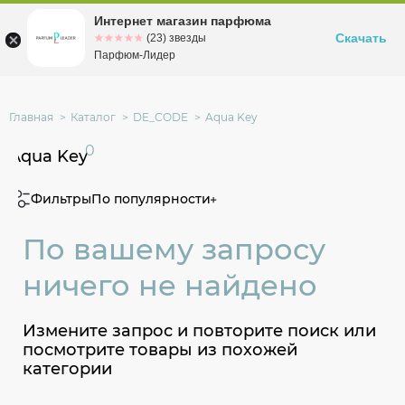
Интернет магазин парфюма
Омск
ул. Заозерная, 11, к. 1
Скачать
☆☆☆☆☆
★★★★★
(23) звезды
Парфюм-Лидер
Главная
Каталог
DE_CODE
Aqua Key
0
Aqua Key
Фильтры
По популярности
По вашему запросу
ничего не найдено
Измените запрос и повторите поиск или
посмотрите товары из похожей
категории