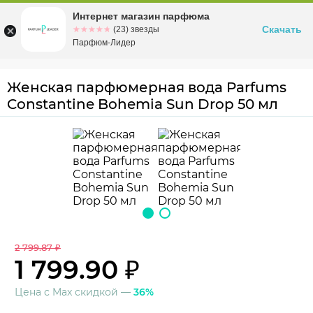
Интернет магазин парфюма
Омск
ул. Заозерная, 11, к. 1
Скачать
☆☆☆☆☆
★★★★★
(23) звезды
Парфюм-Лидер
Женская парфюмерная вода Parfums
Constantine Bohemia Sun Drop 50 мл
2 799.87 ₽
1 799.90 ₽
Цена с Max скидкой —
36%