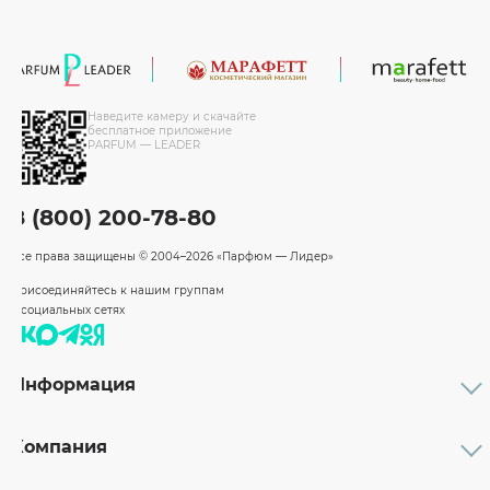
Наведите камеру и скачайте
бесплатное приложение
PARFUM — LEADER
8 (800) 200-78-80
Все права защищены
© 2004–2026 «Парфюм — Лидер»
Присоединяйтесь к нашим группам
в социальных сетях
Информация
Каталог
Подарочные сертификаты
Компания
Бренды
Возврат и обмен товара
О компании
Оплата и доставка
Партнерам