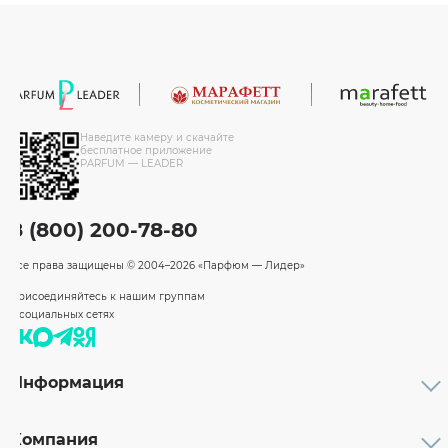
Наведите камеру и скачайте
бесплатное приложение
PARFUM — LEADER
8 (800) 200-78-80
Все права защищены
© 2004–2026 «Парфюм — Лидер»
Присоединяйтесь к нашим группам
в социальных сетях
Информация
Каталог
Подарочные сертификаты
Компания
Бренды