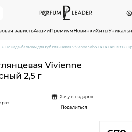
зовая зависть
Акции
Премиум
Новинки
Хиты
Уникаль
Помада-бальзам для губ глянцевая Vivienne Sabo La La Laque т.08 Кр
глянцевая Vivienne
сный 2,5 г
Хочу в подарок
 раз
Поделиться