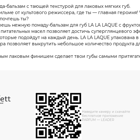
а-бальзам с тающей текстурой для лаковых мягких губ.
ьме от культового режиссера, где ты — главная героиня! 
дпочтешь ты?
ерешь нежную помаду-бальзам для губ LA LA LAQUE с фрукт
 питательных масел позволяет достичь суперглянцевого эф
которые подойдут на каждый день. LA LA LAQUE упакована 
ра позволяет выкрутить небольшое количество продукта дл
ым лаковым финишем сделает твои губы самыми притягате
Наведите камеру и скачайте
бесплатное приложение
PARFUM — LEADER