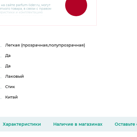
 на сайте
parfum-lider
.ru, могут
тного товара, в связи с правом
теристики и комплектацию
варительного уведомления.
чняйте характеристики,
сайте производителя, а также у
Легкая (прозрачная,полупрозрачная)
Да
Да
Лаковый
Стик
Китай
Характеристики
Наличие в магазинах
Оставьте