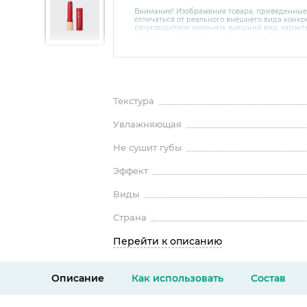
Внимание! Изображения товара, приведенные
отличаться от реального внешнего вида конкре
производителя изменять внешний вид, харак
товара, не ухудшающие его качеств, без пред
В случае любых сомнений перед покупкой уто
комплектацию и внешний вид на официальном 
консультантов по номеру 8 800 200 78 80.
Текстура
Увлажняющая
Не сушит губы
Эффект
Виды
Страна
Перейти к описанию
Описание
Как использовать
Состав