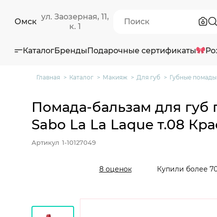
ул. Заозерная, 11,
Омск
к. 1
Каталог
Бренды
Подарочные сертификаты
Ро
Главная
Каталог
Макияж
Для губ
Губные помады
Помада-бальзам для губ 
Sabo La La Laque т.08 Кра
Артикул
1-10127049
Купили более 70
8 оценок