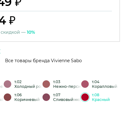
49 ₽
4 ₽
 скидкой —
10%
Все товары бренда Vivienne Sabo
т.02
т.03
т.04
овый
Холодный розовый
Нежно-персиковый
Коралловый
т.06
т.07
т.08
ый
Коричневый
Сливовый нюд
Красный