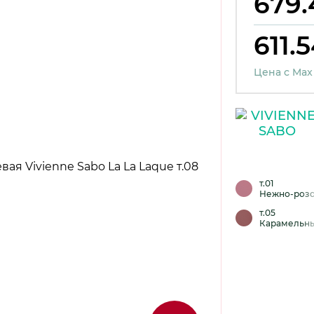
679.
611.5
Цена с Max
т.01
Нежно-роз
т.05
Карамельн