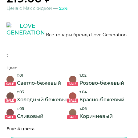
Цена с Max скидкой —
55%
Все товары бренда Love Generation
2
Цвет
т.01
т.02
Светло-бежевый
Розово-бежевый
SALE
SALE
т.03
т.04
Холодный бежевый
Красно-бежевый
SALE
SALE
т.05
т.06
Сливовый
Коричневый
SALE
SALE
Ещё 4 цвета