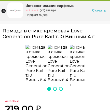
Интернет магазин парфюма
Омск
ул. Заозерная, 11, к. 1
Скачать
☆☆☆☆☆
★★★★★
(23) звезды
Парфюм-Лидер
Помада в стике кремовая Love
Generation Pure Kaif т.10 Винный 4 г
482.86 ₽
219.00 ₽