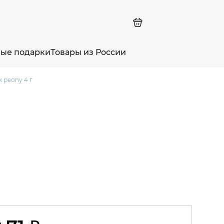
ные подарки
Товары из России
k peony 4 г