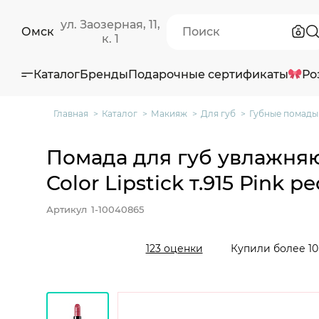
ул. Заозерная, 11,
Омск
к. 1
Каталог
Бренды
Подарочные сертификаты
Ро
Главная
Каталог
Макияж
Для губ
Губные помады
Помада для губ увлажняю
Color Lipstick т.915 Pink p
Артикул
1-10040865
Купили более 10
123 оценки