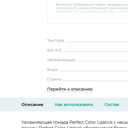
Внимание! Изображения товара, приведенные
отличаться от реального внешнего вида конкре
производителя изменять внешний вид, харак
товара, не ухудшающие его качеств, без пред
В случае любых сомнений перед покупкой уто
комплектацию и внешний вид на официальном 
консультантов по номеру 8 800 200 78 80.
Текстура
вит A E
Увлажняющая
Виды
Страна
Перейти к описанию
Описание
Как использовать
Состав
Увлажняющая помада Perfect Color Lipstick с н