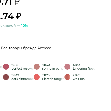
.71 ₽
.74 ₽
 скидкой —
10%
Все товары бренда Artdeco
т.818
т.830
т.833
ose
perfect rosewood
spring in paris
Lingering Rose
т.842
т.875
т.879
dark sinnamon
Electric tangerine
Фея ню