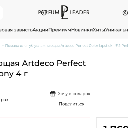
зовая зависть
Акции
Премиум
Новинки
Хиты
Уникаль
Помада для губ увлажняющая Artdeco Perfect Color Lipstick т.915 Pin
щая Artdeco Perfect
eony 4 г
Хочу в подарок
 раз
Поделиться