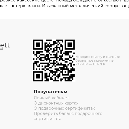
ее ровное нанесение цвета. Помада обладает стойкостью и д
ает потерю влаги. Изысканный металлический корпус защи
Наведите камеру и скачайте
бесплатное приложение
PARFUM — LEADER
Покупателям
Личный кабинет
О дисконтных картах
О подарочных сертификатах
Проверить баланс подарочного
сертификата