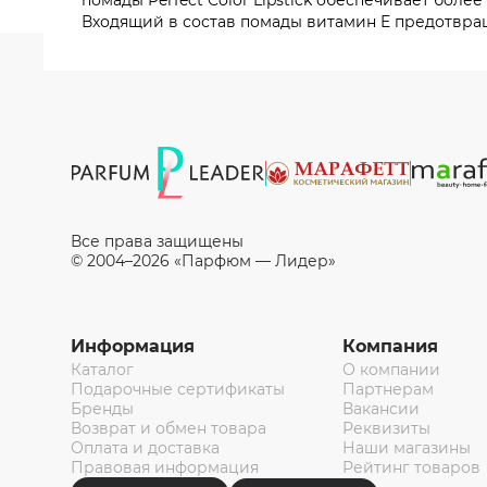
помады Perfect Color Lipstick обеспечивает бол
Входящий в состав помады витамин E предотвращ
Все права защищены
© 2004–2026 «Парфюм — Лидер»
Информация
Компания
Каталог
О компании
Подарочные сертификаты
Партнерам
Бренды
Вакансии
Возврат и обмен товара
Реквизиты
Оплата и доставка
Наши магазины
Правовая информация
Рейтинг товаров