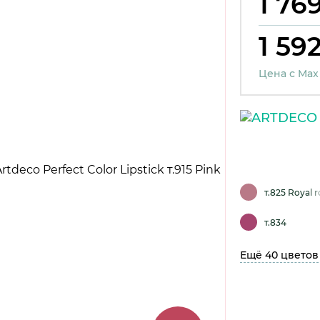
1 769
1 592
Цена с Max
т.825 Royal r
т.834
Ещё 40 цветов