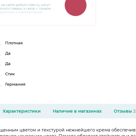
 на сайте
parfum-lider
.ru, могут
тного товара, в связи с правом
теристики и комплектацию
варительного уведомления.
чняйте характеристики,
сайте производителя, а также у
Плотная
Да
Да
Стик
Германия
Характеристики
Наличие в магазинах
Отзывы
2
асыщенным цветом и текстурой нежнейшего крема обеспечив