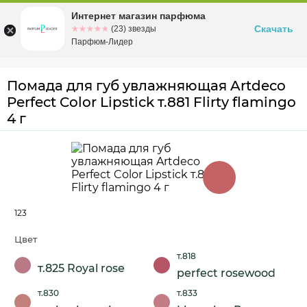
Интернет магазин парфюма
Омск
ул. Заозерная, 11, к. 1
Скачать
☆☆☆☆☆
★★★★★
(23) звезды
Парфюм-Лидер
Помада для губ увлажняющая Artdeco
Perfect Color Lipstick т.881 Flirty flamingo
4 г
123
Цвет
т.818
т.825 Royal rose
perfect rosewood
т.830
т.833