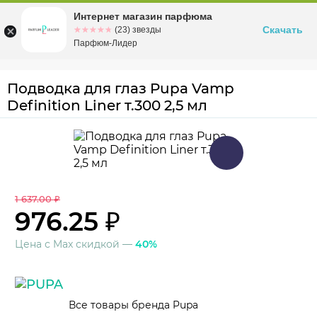
Интернет магазин парфюма
Омск
ул. Заозерная, 11, к. 1
Скачать
☆☆☆☆☆
★★★★★
(23) звезды
Парфюм-Лидер
Подводка для глаз Pupa Vamp
Definition Liner т.300 2,5 мл
1 637.00 ₽
976.25 ₽
Цена с Max скидкой —
40%
Все товары бренда Pupa