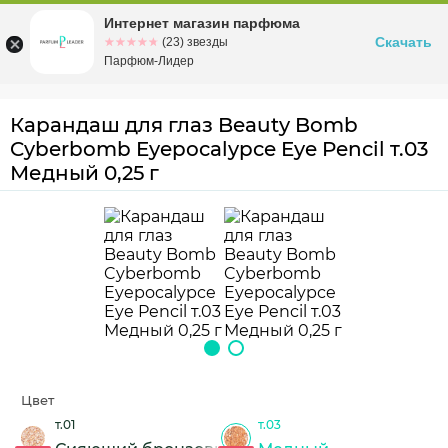
Интернет магазин парфюма
Омск
ул. Заозерная, 11, к. 1
Скачать
☆☆☆☆☆
★★★★★
(23) звезды
Парфюм-Лидер
Карандаш для глаз Beauty Bomb
Cyberbomb Eyepocalypce Eye Pencil т.03
Медный 0,25 г
Цвет
т.01
т.03