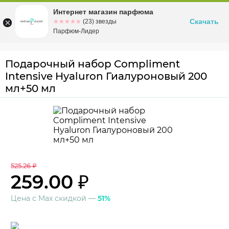
Интернет магазин парфюма
Омск
ул. Заозерная, 11, к. 1
Скачать
☆☆☆☆☆
★★★★★
(23) звезды
Парфюм-Лидер
Подарочный набор Compliment
Intensive Hyaluron Гиалуроновый 200
мл+50 мл
525.26 ₽
259.00 ₽
Цена с Max скидкой —
51%