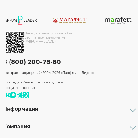
Наведите камеру и скачайте
бесплатное приложение
PARFUM — LEADER
8 (800) 200-78-80
Все права защищены
© 2004–2026 «Парфюм — Лидер»
Присоединяйтесь к нашим группам
в социальных сетях
Информация
Каталог
Подарочные сертификаты
Компания
Бренды
Возврат и обмен товара
О компании
Оплата и доставка