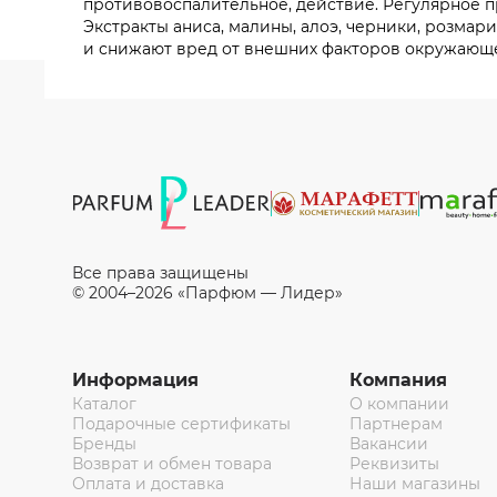
противовоспалительное, действие. Регулярное п
Экстракты аниса, малины, алоэ, черники, розма
и снижают вред от внешних факторов окружающ
Все права защищены
© 2004–2026 «Парфюм — Лидер»
Информация
Компания
Каталог
О компании
Подарочные сертификаты
Партнерам
Бренды
Вакансии
Возврат и обмен товара
Реквизиты
Оплата и доставка
Наши магазины