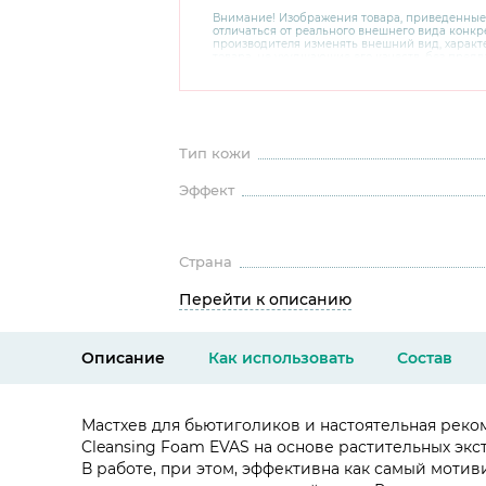
Внимание! Изображения товара, приведенные
отличаться от реального внешнего вида конкре
производителя изменять внешний вид, харак
товара, не ухудшающие его качеств, без пред
В случае любых сомнений перед покупкой уто
комплектацию и внешний вид на официальном 
консультантов по номеру 8 800 200 78 80.
Тип кожи
Эффект
Страна
Перейти к описанию
Описание
Как использовать
Состав
Мастхев для бьютиголиков и настоятельная реком
Cleansing Foam EVAS на основе растительных эк
В работе, при этом, эффективна как самый моти