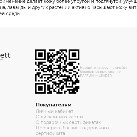
рименение делает кожу более упругой и подтянутой, улучш
рина, лаванды и других растений активно насыщают кожу в
ей среды.
Наведите камеру и скачайте
бесплатное приложение
PARFUM — LEADER
Покупателям
Личный кабинет
О дисконтных картах
О подарочных сертификатах
Проверить баланс подарочного
сертификата