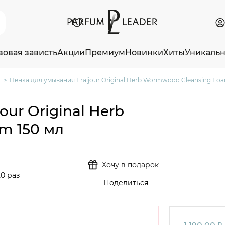
зовая зависть
Акции
Премиум
Новинки
Хиты
Уникаль
Пенка для умывания Fraijour Original Herb Wormwood Cleansing Foa
our Original Herb
m 150 мл
Хочу в подарок
0 раз
Поделиться