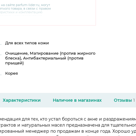
 на сайте
parfum-lider
.ru, могут
тного товара, в связи с правом
теристики и комплектацию
варительного уведомления.
чняйте характеристики,
сайте производителя, а также у
Для всех типов кожи
Очищение, Матирование (против жирного
блеска), Антибактериальный (против
прыщей)
Корея
Характеристики
Наличие в магазинах
Отзывы
1
ендация для тех, кто устал бороться с акне и раздражения
страктов и натуральных масел предназначена для тщательн
вированный менеджер по продажам в конце года. Хорошо уд