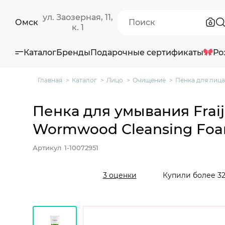
ул. Заозерная, 11,
Омск
к. 1
Каталог
Бренды
Подарочные сертификаты
Ро
Главная
Каталог
Лицо
Очищение
Пенка для лица
Пенка для умывания Fraij
Wormwood Cleansing Foa
Артикул
1-10072951
Купили более 32
3 оценки