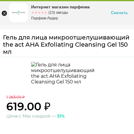
Интернет магазин парфюма
Омск
ул. Заозерная, 11, к. 1
Скачать
☆☆☆☆☆
★★★★★
(23) звезды
Парфюм-Лидер
Гель для лица микроотшелушивающий
the act AHA Exfoliating Cleansing Gel 150
мл
1 263.05 ₽
619.00 ₽
Цена с Max скидкой —
51%