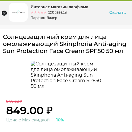
Интернет магазин парфюма
Омск
ул. Заозерная, 11, к. 1
Скачать
☆☆☆☆☆
★★★★★
(23) звезды
Парфюм-Лидер
Солнцезащитный крем для лица
омолаживающий Skinphoria Anti-aging
Sun Protection Face Cream SPF50 50 мл
946.32 ₽
849.00 ₽
Цена с Max скидкой —
10%