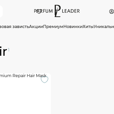
зовая зависть
Акции
Премиум
Новинки
Хиты
Уникаль
ir
1