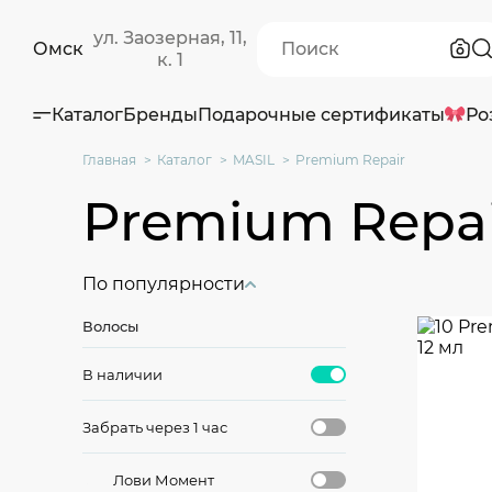
ул. Заозерная, 11,
Омск
к. 1
Каталог
Бренды
Подарочные сертификаты
Ро
Главная
Каталог
MASIL
Premium Repair
Premium Repa
По популярности
Волосы
В наличии
Забрать через 1 час
Лови Момент