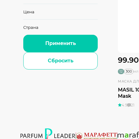
Цена
Страна
Применить
99.90
Сбросить
12
300
мл
MASIL 1
Mask
4.9
21