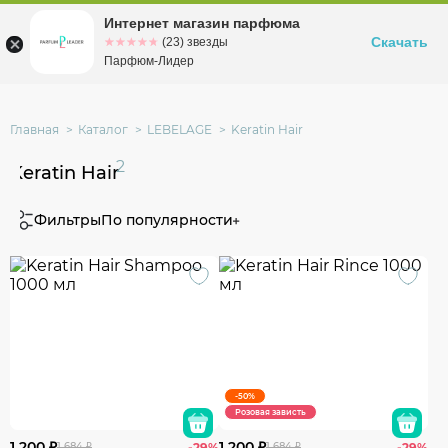
Интернет магазин парфюма
Омск
ул. Заозерная, 11, к. 1
Скачать
☆☆☆☆☆
★★★★★
(23) звезды
Парфюм-Лидер
Главная
Каталог
LEBELAGE
Keratin Hair
2
Keratin Hair
Фильтры
По популярности
-50%
Розовая зависть
1 200 ₽
1 200 ₽
1 684 ₽
-29%
1 684 ₽
-29%