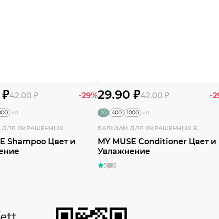
 ₽
29.90 ₽
42.00 ₽
-29%
42.00 ₽
-
000
20
400
1000
мл
мл
ШАМПУНЬ ДЛЯ ОКРАШЕННЫХ ВОЛОС
БАЛЬЗАМ ДЛЯ ОКРАШЕННЫХ ВОЛОС
E Shampoo Цвет и
MY MUSE Conditioner Цвет и
ение
Увлажнение
5
3