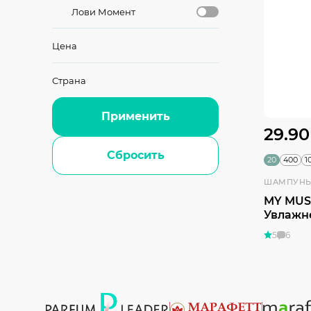
Лови Момент
Цена
Страна
Применить
29.90
Сбросить
20
400
1
MY MUS
Увлажн
5
6