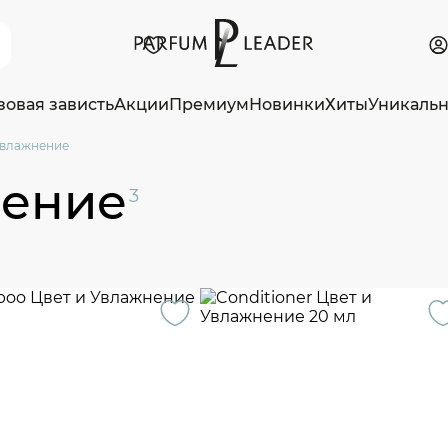
зовая зависть
Акции
Премиум
Новинки
Хиты
Уникаль
Увлажнение
нение
3