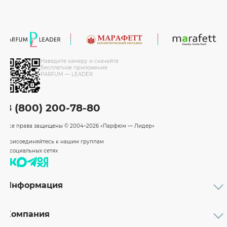
Наведите камеру и скачайте
бесплатное приложение
PARFUM — LEADER
8 (800) 200-78-80
Все права защищены
© 2004–2026 «Парфюм — Лидер»
Присоединяйтесь к нашим группам
в социальных сетях
Информация
Каталог
Подарочные сертификаты
Компания
Бренды
Возврат и обмен товара
О компании