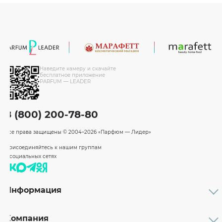
Наведите камеру и скачайте
бесплатное приложение
PARFUM — LEADER
8 (800) 200-78-80
Все права защищены
© 2004–2026 «Парфюм — Лидер»
Присоединяйтесь к нашим группам
в социальных сетях
Информация
Каталог
Подарочные сертификаты
Компания
Бренды