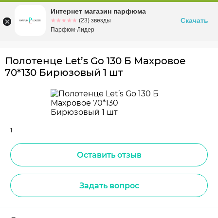
Интернет магазин парфюма
Омск
ул. Заозерная, 11, к. 1
Скачать
☆☆☆☆☆
★★★★★
(23) звезды
Парфюм-Лидер
Полотенце Let’s Go 130 Б Махровое
70*130 Бирюзовый 1 шт
1
Оставить отзыв
Задать вопрос