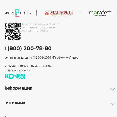
Наведите камеру и скачайте
бесплатное приложение
PARFUM — LEADER
8 (800) 200-78-80
Все права защищены
© 2004–2026 «Парфюм — Лидер»
Присоединяйтесь к нашим группам
в социальных сетях
Информация
Каталог
Подарочные сертификаты
Компания
Бренды
Возврат и обмен товара
О компании
Оплата и доставка
Партнерам