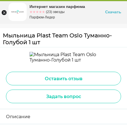
Интернет магазин парфюма
Омск
ул. Заозерная, 11, к. 1
Скачать
☆☆☆☆☆
★★★★★
(23) звезды
Парфюм-Лидер
Мыльница Plast Team Oslo Туманно-
Голубой 1 шт
Оставить отзыв
Задать вопрос
Описание