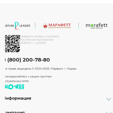
Наведите камеру и скачайте
бесплатное приложение
PARFUM — LEADER
8 (800) 200-78-80
Все права защищены
© 2004–2026 «Парфюм — Лидер»
Присоединяйтесь к нашим группам
в социальных сетях
Информация
Каталог
Подарочные сертификаты
Компания
Бренды