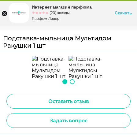
Интернет магазин парфюма
Омск
ул. Заозерная, 11, к. 1
Скачать
☆☆☆☆☆
★★★★★
(23) звезды
Парфюм-Лидер
Подставка-мыльница Мультидом
Ракушки 1 шт
Оставить отзыв
Задать вопрос