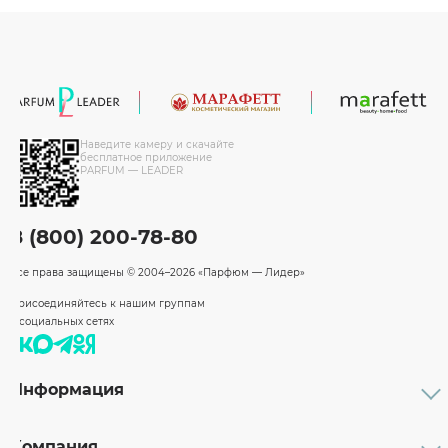
Наведите камеру и скачайте
бесплатное приложение
PARFUM — LEADER
8 (800) 200-78-80
Все права защищены
© 2004–2026 «Парфюм — Лидер»
Присоединяйтесь к нашим группам
в социальных сетях
Информация
Каталог
Подарочные сертификаты
Компания
Бренды