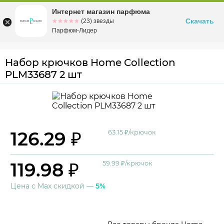
Интернет магазин парфюма
Омск
ул. Заозерная, 11, к. 1
Скачать
☆☆☆☆☆
★★★★★
(23) звезды
Парфюм-Лидер
Набор крючков Home Collection
PLM33687 2 шт
126.29 ₽
63.15 ₽/крючок
119.98 ₽
59.99 ₽/крючок
Цена с Max скидкой —
5%