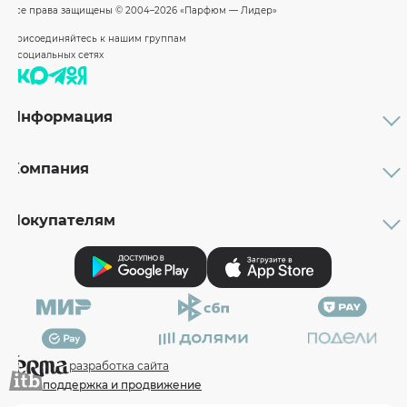
Все права защищены
© 2004–2026 «Парфюм — Лидер»
Присоединяйтесь к нашим группам
в социальных сетях
Информация
Каталог
Подарочные сертификаты
Компания
Бренды
Возврат и обмен товара
О компании
Оплата и доставка
Партнерам
Правовая информация
Покупателям
Вакансии
Реквизиты
Личный кабинет
Наши магазины
О дисконтных картах
Рейтинг товаров
О подарочных сертификатах
Проверить баланс подарочного сертификата
разработка сайта
поддержка и продвижение