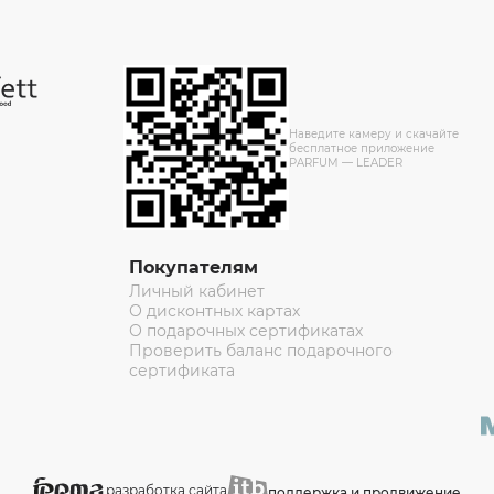
Наведите камеру и скачайте
бесплатное приложение
PARFUM — LEADER
Покупателям
Личный кабинет
О дисконтных картах
О подарочных сертификатах
Проверить баланс подарочного
сертификата
разработка сайта
поддержка и продвижение