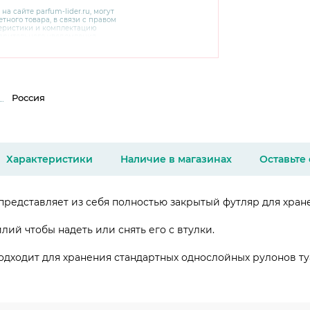
 на сайте
parfum-lider
.ru, могут
тного товара, в связи с правом
теристики и комплектацию
варительного уведомления.
чняйте характеристики,
сайте производителя, а также у
Россия
Характеристики
Наличие в магазинах
Оставьте
редставляет из себя полностью закрытый футляр для хранен
лий чтобы надеть или снять его с втулки.
 подходит для хранения стандартных однослойных рулонов т