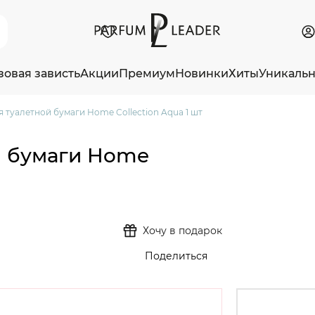
зовая зависть
Акции
Премиум
Новинки
Хиты
Уникаль
 туалетной бумаги Home Collection Aqua 1 шт
й бумаги Home
Хочу в подарок
Поделиться