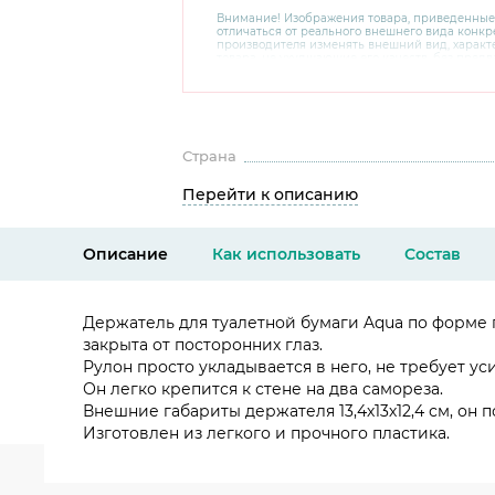
Внимание! Изображения товара, приведенные
отличаться от реального внешнего вида конкре
производителя изменять внешний вид, харак
товара, не ухудшающие его качеств, без пред
В случае любых сомнений перед покупкой уто
комплектацию и внешний вид на официальном 
консультантов по номеру 8 800 200 78 80.
Страна
Перейти к описанию
Описание
Как использовать
Состав
Держатель для туалетной бумаги Aqua по форме п
закрыта от посторонних глаз.
Рулон просто укладывается в него, не требует уси
Он легко крепится к стене на два самореза.
Внешние габариты держателя 13,4х13х12,4 см, он
Изготовлен из легкого и прочного пластика.