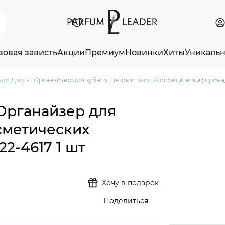
зовая зависть
Акции
Премиум
Новинки
Хиты
Уникаль
до Дом ат.Органайзер для зубных щеток и пасты/косметических принад
Органайзер для
сметических
2-4617 1 шт
Хочу в подарок
Поделиться