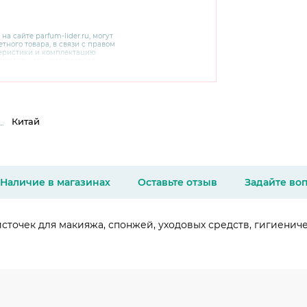
 на сайте
parfum-lider
.ru, могут
тного товара, в связи с правом
теристики и комплектацию
варительного уведомления.
чняйте характеристики,
сайте производителя, а также у
Китай
Наличие в магазинах
Оставьте отзыв
Задайте во
сточек для макияжа, спонжей, уходовых средств, гигиенич