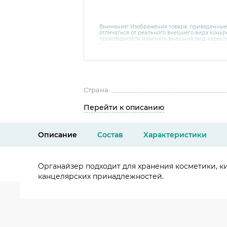
Внимание! Изображения товара, приведенные
отличаться от реального внешнего вида конкре
производителя изменять внешний вид, харак
товара, не ухудшающие его качеств, без пред
В случае любых сомнений перед покупкой уто
комплектацию и внешний вид на официальном 
консультантов по номеру 8 800 200 78 80.
Страна
Перейти к описанию
Описание
Состав
Характеристики
Органайзер подходит для хранения косметики, ки
канцелярских принадлежностей.