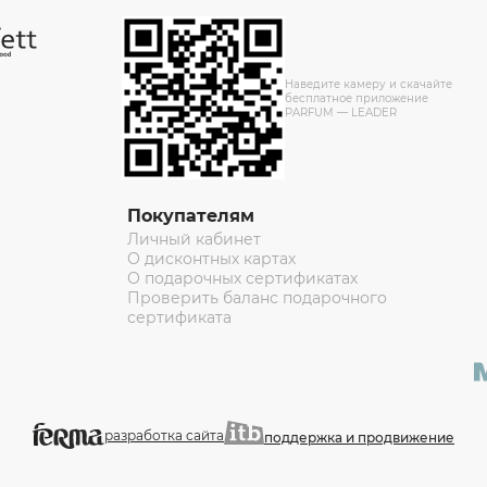
Наведите камеру и скачайте
бесплатное приложение
PARFUM — LEADER
Покупателям
Личный кабинет
О дисконтных картах
О подарочных сертификатах
Проверить баланс подарочного
сертификата
разработка сайта
поддержка и продвижение