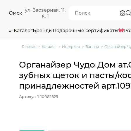
ул. Заозерная, 11,
Омск
к. 1
Каталог
Бренды
Подарочные сертификаты
Ро
Главная
Каталог
Интерьер
Ванная
Органайзер Чу
Органайзер Чудо Дом ат.
зубных щеток и пасты/ко
принадлежностей арт.1092
Артикул
1-10082825