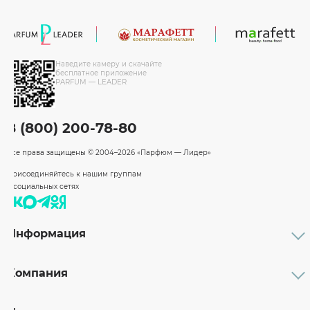
Наведите камеру и скачайте
бесплатное приложение
PARFUM — LEADER
8 (800) 200-78-80
Все права защищены
© 2004–2026 «Парфюм — Лидер»
Присоединяйтесь к нашим группам
в социальных сетях
Информация
Каталог
Подарочные сертификаты
Компания
Бренды
Возврат и обмен товара
О компании
Оплата и доставка
Партнерам