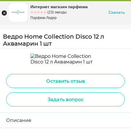
Интернет магазин парфюма
Омск
ул. Заозерная, 11, к. 1
Скачать
☆☆☆☆☆
★★★★★
(23) звезды
Парфюм-Лидер
Ведро Home Collection Disco 12 л
Аквамарин 1 шт
Оставить отзыв
Задать вопрос
Описание