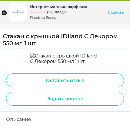
Интернет магазин парфюма
Омск
ул. Заозерная, 11, к. 1
Скачать
☆☆☆☆☆
★★★★★
(23) звезды
Парфюм-Лидер
Стакан с крышкой IDIland С Декором
550 мл 1 шт
Оставить отзыв
Задать вопрос
Описание