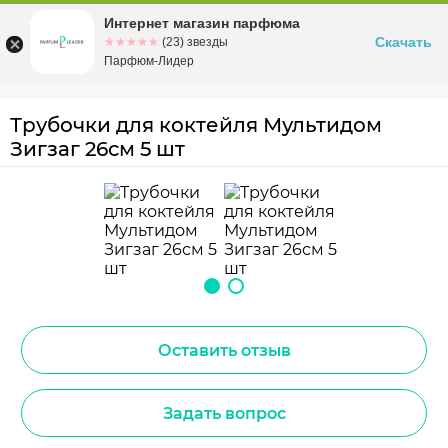
Интернет магазин парфюма
Омск
ул. Заозерная, 11, к. 1
Скачать
☆☆☆☆☆
★★★★★
(23) звезды
Парфюм-Лидер
Трубочки для коктейля Мультидом
Зигзаг 26см 5 шт
Оставить отзыв
Задать вопрос