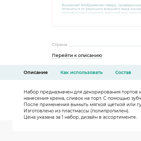
Внимание! Изображения товара, приведенные
отличаться от реального внешнего вида конкре
производителя изменять внешний вид, харак
товара, не ухудшающие его качеств, без пред
В случае любых сомнений перед покупкой уто
комплектацию и внешний вид на официальном 
консультантов по номеру 8 800 200 78 80.
Страна
Перейти к описанию
Описание
Как использовать
Состав
Набор предназначен для декорирования тортов и
нанесения крема, сливок на торт. С помощью зу
После применения вымыть мягкой щеткой или гу
Изготовлено из пластмассы (полипропилен).
Цена указана за 1 набор, дизайн в ассортименте.