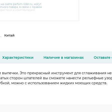
 на сайте
parfum-lider
.ru, могут
тного товара, в связи с правом
теристики и комплектацию
варительного уведомления.
чняйте характеристики,
сайте производителя, а также у
Китай
Характеристики
Наличие в магазинах
Оставьте
 выпечки. Это прекрасный инструмент для сглаживания не
бчатых сторон шпателей вы сможете нанести рельефные узо
бкой, можно с использованием жидких моющих средств.