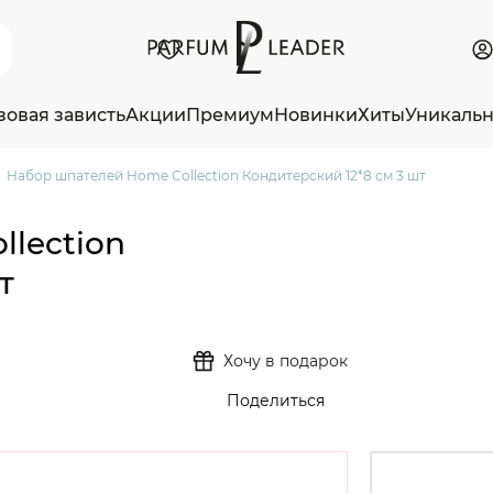
зовая зависть
Акции
Премиум
Новинки
Хиты
Уникаль
Набор шпателей Home Collection Кондитерский 12*8 см 3 шт
lection
т
Хочу в подарок
Поделиться