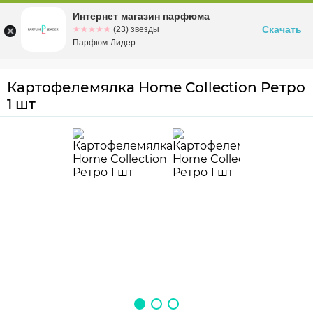
Интернет магазин парфюма
Омск
ул. Заозерная, 11, к. 1
Скачать
☆☆☆☆☆
★★★★★
(23) звезды
Парфюм-Лидер
Картофелемялка Home Collection Ретро
1 шт