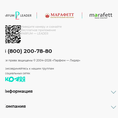
Наведите камеру и скачайте
бесплатное приложение
PARFUM — LEADER
8 (800) 200-78-80
Все права защищены
© 2004–2026 «Парфюм — Лидер»
Присоединяйтесь к нашим группам
в социальных сетях
Информация
Каталог
Подарочные сертификаты
Компания
Бренды
Возврат и обмен товара
О компании
Оплата и доставка
Партнерам