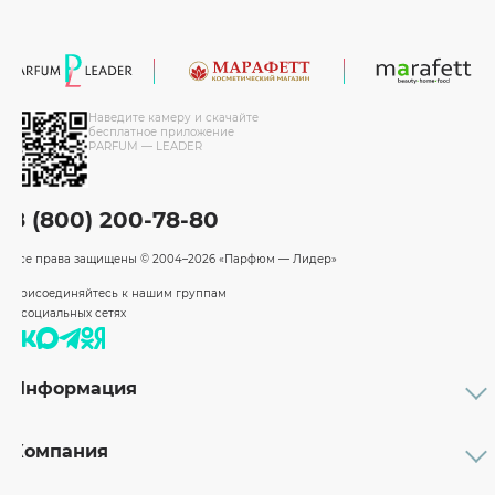
Наведите камеру и скачайте
бесплатное приложение
PARFUM — LEADER
8 (800) 200-78-80
Все права защищены
© 2004–2026 «Парфюм — Лидер»
Присоединяйтесь к нашим группам
в социальных сетях
Информация
Каталог
Подарочные сертификаты
Компания
Бренды
Возврат и обмен товара
О компании
Оплата и доставка