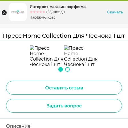
Интернет магазин парфюма
Омск
ул. Заозерная, 11, к. 1
Скачать
☆☆☆☆☆
★★★★★
(23) звезды
Парфюм-Лидер
Пресс Home Collection Для Чеснока 1 шт
Оставить отзыв
Задать вопрос
Описание