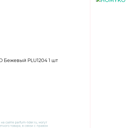
 на сайте
parfum-lider
.ru, могут
тного товара, в связи с правом