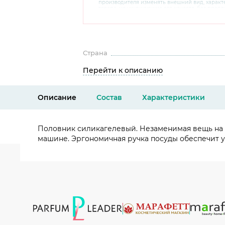
производителя изменять внешний вид, харак
товара, не ухудшающие его качеств, без пред
В случае любых сомнений перед покупкой уто
комплектацию и внешний вид на официальном 
консультантов по номеру 8 800 200 78 80.
Страна
Перейти к описанию
Описание
Состав
Характеристики
Половник силикагелевый. Незаменимая вещь на к
машине. Эргономичная ручка посуды обеспечит у