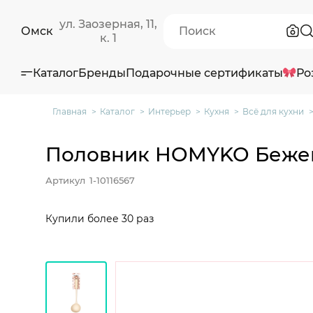
ул. Заозерная, 11,
Омск
к. 1
Каталог
Бренды
Подарочные сертификаты
Ро
Главная
Каталог
Интерьер
Кухня
Всё для кухни
Половник HOMYKO Бежев
Артикул
1-10116567
Купили более 30 раз