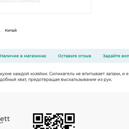
теристики и комплектацию
варительного уведомления.
чняйте характеристики,
сайте производителя, а также у
Китай
Наличие в магазинах
Оставьте отзыв
Задайте во
ухне каждой хозяйки. Силикагель не впитывает запахи, и 
добный хват, предотвращая выскальзывание из рук.