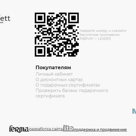
Наведите камеру и скачайте
бесплатное приложение
PARFUM — LEADER
Покупателям
Личный кабинет
О дисконтных картах
О подарочных сертификатах
Проверить баланс подарочного
сертификата
разработка сайта
поддержка и продвижение