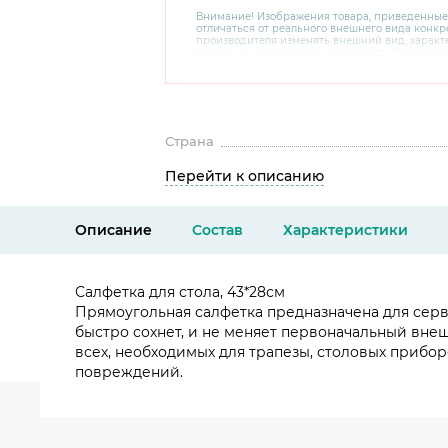
Внимание! Изображения товара, приведенные
отличаться от реального внешнего вида конкре
производителя изменять внешний вид, харак
товара, не ухудшающие его качеств, без пред
В случае любых сомнений перед покупкой уто
комплектацию и внешний вид на официальном 
консультантов по номеру 8 800 200 78 80.
Страна
Перейти к описанию
Описание
Состав
Характеристики
Салфетка для стола, 43*28см
Прямоугольная салфетка предназначена для серв
быстро сохнет, и не меняет первоначальный вн
всех, необходимых для трапезы, столовых прибор
повреждений.