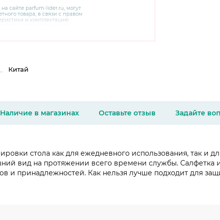
 на сайте
parfum-lider
.ru, могут
тного товара, в связи с правом
теристики и комплектацию
варительного уведомления.
чняйте характеристики,
сайте производителя, а также у
Китай
Наличие в магазинах
Оставьте отзыв
Задайте во
ировки стола как для ежедневного использования, так и 
ешний вид на протяжении всего времени службы. Салфетка
ов и принадлежностей. Как нельзя лучше подходит для защ