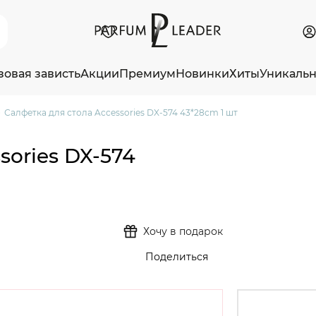
зовая зависть
Акции
Премиум
Новинки
Хиты
Уникаль
Салфетка для стола Accessories DX-574 43*28cm 1 шт
sories DX-574
Хочу в подарок
Поделиться