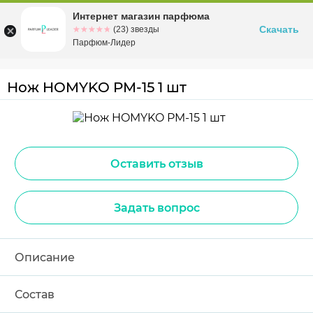
Интернет магазин парфюма
Омск
ул. Заозерная, 11, к. 1
Скачать
☆☆☆☆☆
★★★★★
(23) звезды
Парфюм-Лидер
Нож HOMYKO PM-15 1 шт
Оставить отзыв
Задать вопрос
Описание
Состав