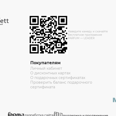
Наведите камеру и скачайте
бесплатное приложение
PARFUM — LEADER
Покупателям
Личный кабинет
О дисконтных картах
О подарочных сертификатах
Проверить баланс подарочного
сертификата
разработка сайта
поддержка и продвижение