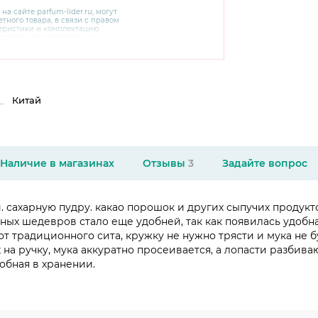
 на сайте
parfum-lider
.ru, могут
тного товара, в связи с правом
теристики и комплектацию
варительного уведомления.
чняйте характеристики,
сайте производителя, а также у
Китай
Наличие в магазинах
Отзывы
3
Задайте вопрос
. сахарную пудру. какао порошок и других сыпучих продукто
ых шедевров стало еще удобней, так как появилась удобн
от традиционного сита, кружку не нужно трясти и мука не б
 на ручку, мука аккуратно просеивается, а лопасти разби
обная в хранении.