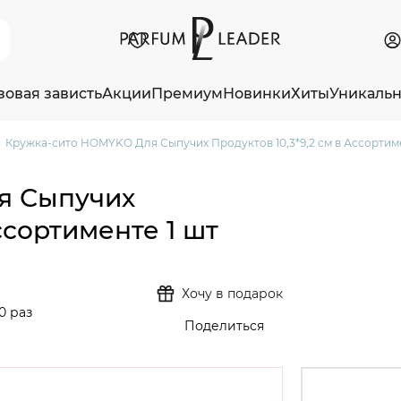
зовая зависть
Акции
Премиум
Новинки
Хиты
Уникаль
Кружка-сито HOMYKO Для Сыпучих Продуктов 10,3*9,2 см в Ассортиме
я Сыпучих
ссортименте 1 шт
Хочу в подарок
0 раз
Поделиться