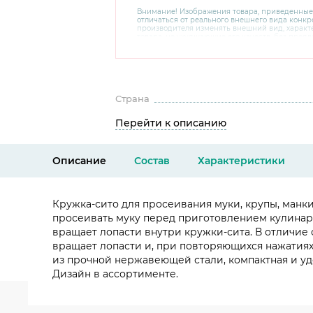
Внимание! Изображения товара, приведенные
отличаться от реального внешнего вида конкре
производителя изменять внешний вид, харак
товара, не ухудшающие его качеств, без пред
В случае любых сомнений перед покупкой уто
комплектацию и внешний вид на официальном 
консультантов по номеру 8 800 200 78 80.
Страна
Перейти к описанию
Описание
Состав
Характеристики
Кружка-сито для просеивания муки, крупы, манки
просеивать муку перед приготовлением кулинарн
вращает лопасти внутри кружки-сита. В отличие 
вращает лопасти и, при повторяющихся нажатиях
из прочной нержавеющей стали, компактная и уд
Дизайн в ассортименте.