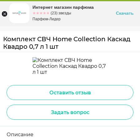
Интернет магазин парфюма
Омск
ул. Заозерная, 11, к. 1
Скачать
☆☆☆☆☆
★★★★★
(23) звезды
Парфюм-Лидер
Комплект СВЧ Home Collection Каскад
Квадро 0,7 л 1 шт
Оставить отзыв
Задать вопрос
Описание