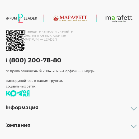
Наведите камеру и скачайте
бесплатное приложение
PARFUM — LEADER
8 (800) 200-78-80
Все права защищены
© 2004–2026 «Парфюм — Лидер»
Присоединяйтесь к нашим группам
в социальных сетях
Информация
Каталог
Подарочные сертификаты
Компания
Бренды
Возврат и обмен товара
О компании
Оплата и доставка
Партнерам