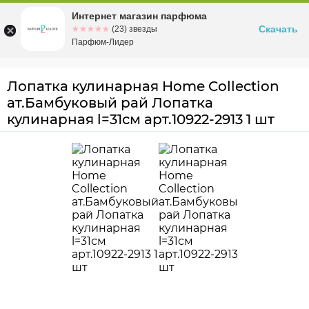
Интернет магазин парфюма
Омск
ул. Заозерная, 11, к. 1
Скачать
☆☆☆☆☆
★★★★★
(23) звезды
Парфюм-Лидер
Лопатка кулинарная Home Collection
ат.Бамбуковый рай Лопатка
кулинарная l=31см арт.10922-2913 1 шт