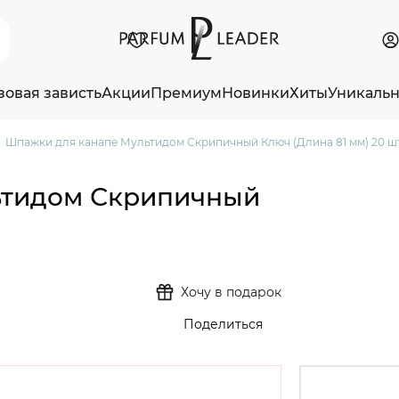
зовая зависть
Акции
Премиум
Новинки
Хиты
Уникаль
Шпажки для канапе Мультидом Скрипичный Ключ (Длина 81 мм) 20 ш
ьтидом Скрипичный
Хочу в подарок
Поделиться