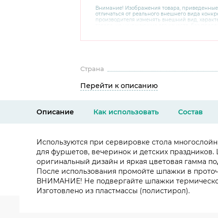
Внимание! Изображения товара, приведенные
отличаться от реального внешнего вида конкре
производителя изменять внешний вид, харак
товара, не ухудшающие его качеств, без пред
В случае любых сомнений перед покупкой уто
комплектацию и внешний вид на официальном 
консультантов по номеру 8 800 200 78 80.
Страна
Перейти к описанию
Описание
Как использовать
Состав
Используются при сервировке стола многослойны
для фуршетов, вечеринок и детских праздников.
оригинальный дизайн и яркая цветовая гамма по
После использования промойте шпажки в проточ
ВНИМАНИЕ! Не подвергайте шпажки термическо
Изготовлено из пластмассы (полистирол).