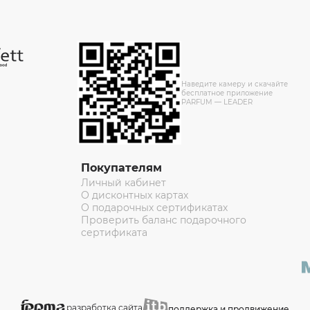
Наведите камеру и скачайте
бесплатное приложение
PARFUM — LEADER
Покупателям
Личный кабинет
О дисконтных картах
О подарочных сертификатах
Проверить баланс подарочного
сертификата
разработка сайта
поддержка и продвижение