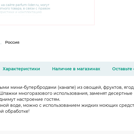
 на сайте
parfum-lider
.ru, могут
тного товара, в связи с правом
теристики и комплектацию
варительного уведомления.
чняйте характеристики,
сайте производителя, а также у
Россия
Характеристики
Наличие в магазинах
Оставьте
ми мини-бутербродами (канапе) из овощей, фруктов, ягод,
 Шпажки многоразового использования, заменят десертные 
днимут настроение гостям.
ной воде, можно с использованием жидких моющих средст
й обработке!