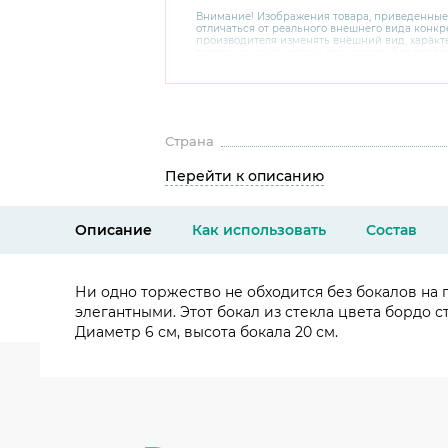
Внимание! Изображения товара, приведенные
отличаться от реального внешнего вида конкре
производителя изменять внешний вид, харак
товара, не ухудшающие его качеств, без пред
В случае любых сомнений перед покупкой уто
комплектацию и внешний вид на официальном 
консультантов по номеру 8 800 200 78 80.
Страна
Перейти к описанию
Описание
Как использовать
Состав
Ни одно торжество не обходится без бокалов на
элегантными. Этот бокал из стекла цвета бордо 
Диаметр 6 см, высота бокала 20 см.