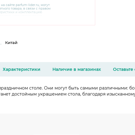
 на сайте
parfum-lider
.ru, могут
тного товара, в связи с правом
теристики и комплектацию
варительного уведомления.
чняйте характеристики,
сайте производителя, а также у
Китай
Характеристики
Наличие в магазинах
Оставьте
 праздничном столе. Они могут быть самыми различными: б
станет достойным украшением стола, благодаря изысканном