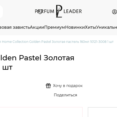
зовая зависть
Акции
Премиум
Новинки
Хиты
Уникаль
 Home Collection Golden Pastel Золотая пастель 160мл 10121-3008 1 шт
lden Pastel Золотая
1 шт
Хочу в подарок
Поделиться