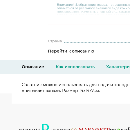
Внимание! Изображения товара, приведенные
отличаться от реального внешнего вида конкре
производителя изменять внешний вид, харак
товара, не ухудшающие его качеств, без пред
В случае любых сомнений перед покупкой уто
комплектацию и внешний вид на официальном 
консультантов по номеру 8 800 200 78 80.
Страна
Перейти к описанию
Описание
Как использовать
Характери
Салатник можно использовать для подачи холодны
впитывает запахи. Размер 14х14х7см.