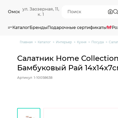
ул. Заозерная, 11,
Омск
к. 1
Каталог
Бренды
Подарочные сертификаты
Ро
Главная
Каталог
Интерьер
Кухня
Посуда
Салат
Салатник Home Collectio
Бамбуковый Рай 14х14х7с
Артикул
1-10058638