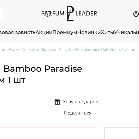
зовая зависть
Акции
Премиум
Новинки
Хиты
Уникаль
ник Home Collection Bamboo Paradise Бамбуковый Рай 14х14х7см 1 шт
n Bamboo Paradise
м 1 шт
Хочу в подарок
Поделиться