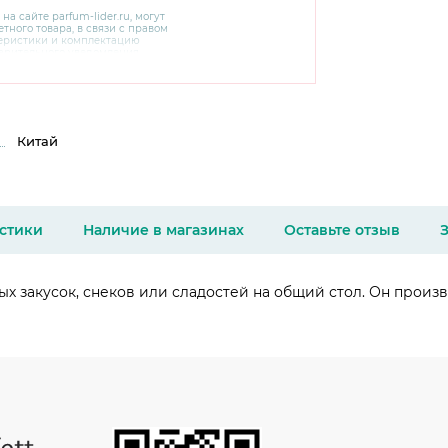
 на сайте
parfum-lider
.ru, могут
тного товара, в связи с правом
теристики и комплектацию
варительного уведомления.
чняйте характеристики,
сайте производителя, а также у
Китай
стики
Наличие в магазинах
Оставьте отзыв
х закусок, снеков или сладостей на общий стол. Он произве