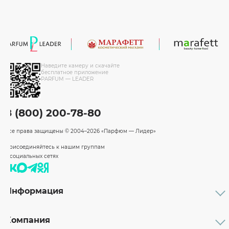
Наведите камеру и скачайте
бесплатное приложение
PARFUM — LEADER
8 (800) 200-78-80
Все права защищены
© 2004–2026 «Парфюм — Лидер»
Присоединяйтесь к нашим группам
в социальных сетях
Информация
Каталог
Подарочные сертификаты
Компания
Бренды