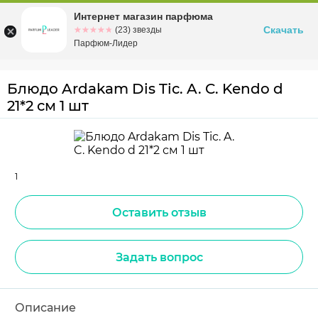
Интернет магазин парфюма
Омск
ул. Заозерная, 11, к. 1
Скачать
☆☆☆☆☆
★★★★★
(23) звезды
Парфюм-Лидер
Блюдо Ardakam Dis Tic. A. C. Kendo d
21*2 см 1 шт
1
Оставить отзыв
Задать вопрос
Описание