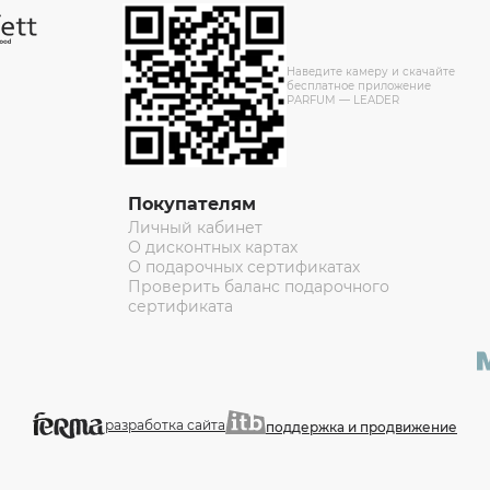
Наведите камеру и скачайте
бесплатное приложение
PARFUM — LEADER
Покупателям
Личный кабинет
О дисконтных картах
О подарочных сертификатах
Проверить баланс подарочного
сертификата
разработка сайта
поддержка и продвижение