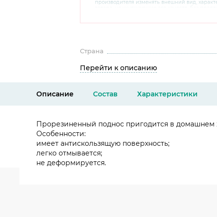
производителя изменять внешний вид, харак
товара, не ухудшающие его качеств, без пред
В случае любых сомнений перед покупкой уто
комплектацию и внешний вид на официальном 
консультантов по номеру 8 800 200 78 80.
Страна
Перейти к описанию
Описание
Состав
Характеристики
Прорезиненный поднос пригодится в домашнем х
Особенности:
имеет антискользящую поверхность;
легко отмывается;
не деформируется.