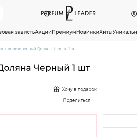
зовая зависть
Акции
Премиум
Новинки
Хиты
Уникаль
ос прорезиненный Доляна Черный 1 шт
оляна Черный 1 шт
Хочу в подарок
Поделиться