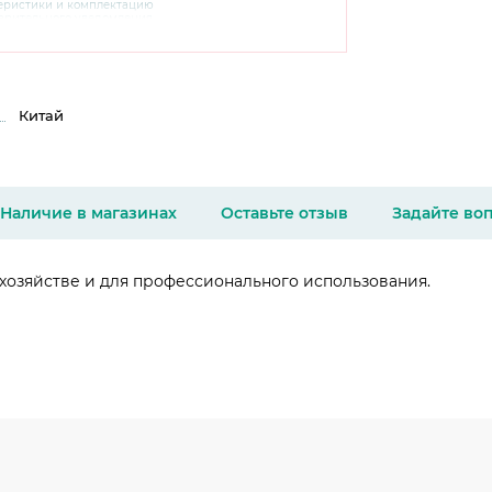
теристики и комплектацию
варительного уведомления.
чняйте характеристики,
сайте производителя, а также у
Китай
Наличие в магазинах
Оставьте отзыв
Задайте во
озяйстве и для профессионального использования.