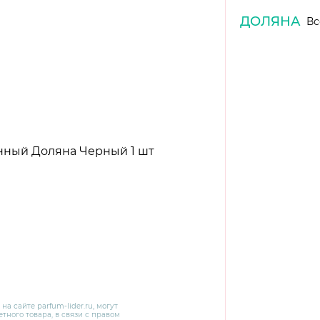
ДОЛЯНА
Вс
 на сайте
parfum-lider
.ru, могут
тного товара, в связи с правом